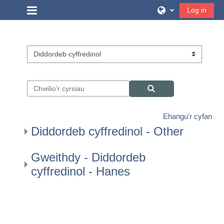
Mynd i'r prif gynnwys
Side panel
Log in
Categorïau’r cwrs
Chwilio'r cyrsiau
Chwilio'r cyrsiau
Ehangu'r cyfan
Diddordeb cyffredinol - Other
Gweithdy - Diddordeb
cyffredinol - Hanes